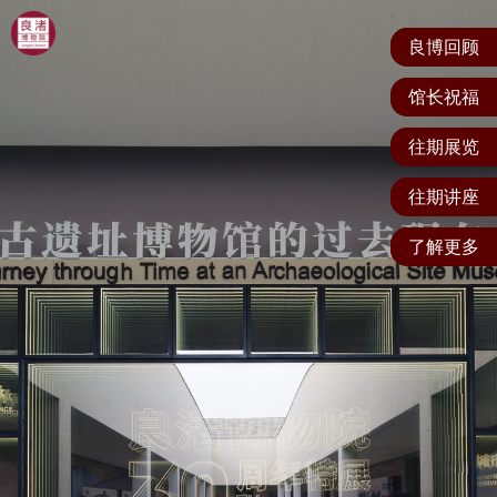
.
良博回顾
馆长祝福
往期展览
往期讲座
了解更多