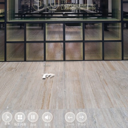
向右转
菜单
场景列表
自动
音乐
上一个
下一个